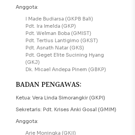
Anggota:
I Made Budiarsa (GKPB Bali)
Pdt. Ira Imelda (GKP)
Pdt. Welman Boba (GMIST)
Pdt. Tertius Lantigimo (GKST)
Pdt. Asnath Natar (GKS)
Pdt. Geget Elite Sucining Hyang
(GKJ)
Dk. Micael Andepa Pinem (GBKP)
BADAN PENGAWAS:
Ketua: Vera Linda Simorangkir (GKPI)
Sekretaris: Pdt. Krises Anki Gosal (GMIM)
Anggota:
Arie Moningka (GKII)