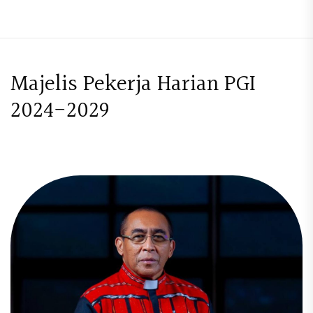
M
a
j
e
l
i
s
P
e
k
e
r
j
a
H
a
r
i
a
n
P
G
I
2
0
2
4
-
2
0
2
9