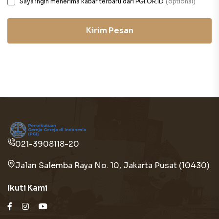
Saya ingin menerima kabar terbaru dari PGI.OR.ID
(optional)
Kirim Pesan
021-3908118-20
Jalan Salemba Raya No. 10, Jakarta Pusat (10430)
Ikuti Kami