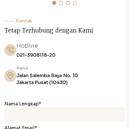
Kontak
T
e
t
a
p
T
e
r
h
u
b
u
n
g
d
e
n
g
a
n
K
a
m
i
Hotline
021-3908118-20
Alamat
Jalan Salemba Raya No. 10
Jakarta Pusat (10430)
Nama Lengkap*
Alamat Email*