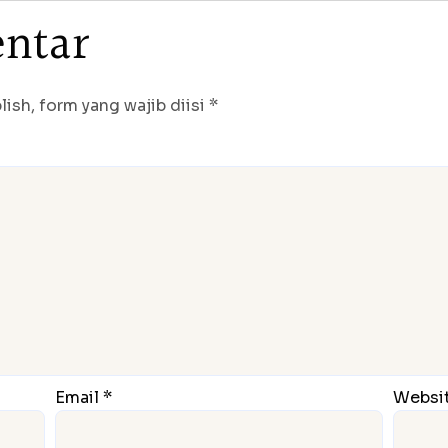
e
n
t
a
r
ish, form yang wajib diisi *
Email *
Websi