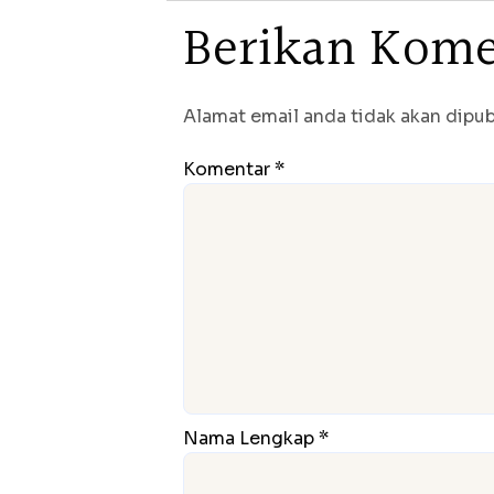
B
e
r
i
k
a
n
K
o
m
Alamat email anda tidak akan dipubl
Komentar *
Nama Lengkap *