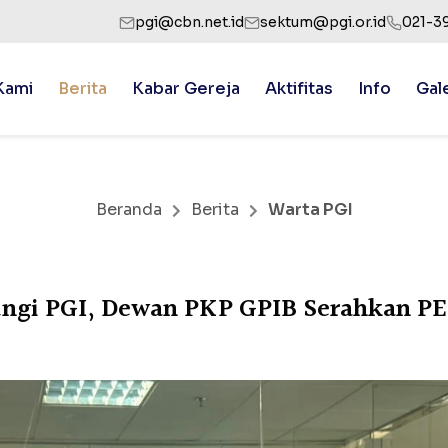
pgi@cbn.net.id
sektum@pgi.or.id
021-3
Kami
Berita
Kabar Gereja
Aktifitas
Info
Gal
Beranda
Berita
Warta PGI
ngi PGI, Dewan PKP GPIB Serahkan 