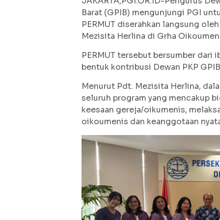
JAKARTA,PGI.OR.ID-Pengurus Dewa
Barat (GPIB) mengunjungi PGI unt
PERMUT diserahkan langsung oleh 
Mezisita Herlina di Grha Oikoumene
PERMUT tersebut bersumber dari i
bentuk kontribusi Dewan PKP GPIB 
Menurut Pdt. Mezisita Herlina, d
seluruh program yang mencakup b
keesaan gereja/oikumenis, melaks
oikoumenis dan keanggotaan nyata