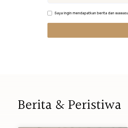
Saya ingin mendapatkan berita dan wawasan
B
e
r
i
t
a
&
P
e
r
i
s
t
i
w
a