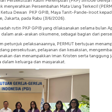
n Persekutuan Kaum Perempuan (PKP) Sinode Gereja Pr
uk menyerahkan Persembahan Mata Uang Terkecil (PERM
Ketua Dewan PKP GPIB, Maya Tanit-Pande-Iroot kepada
, Jakarta, pada Rabu (3/6/2026).
badah rutin PKP GPIB yang dilaksanakan selama bulan A
dalam arak-arakan oikumene, sebagai bagian dari perse
alam petunjuk pelaksanaannya, PERMUT bertujuan menamp
idang persekutuan, pelayanan dan kesaksian, mengemb
anakan dan menampakkan iman Kristen serta tanggung j
 dalam keluarga dan masyarakat.