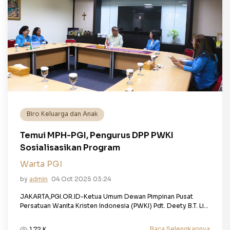
Biro Keluarga dan Anak
Temui MPH-PGI, Pengurus DPP PWKI
Sosialisasikan Program
Warta PGI
by
admin
04 Oct 2025 03:24
JAKARTA,PGI.OR.ID-Ketua Umum Dewan Pimpinan Pusat
Persatuan Wanita Kristen Indonesia (PWKI) Pdt. Deety B.T. Li...
Baca Selengkapnya
1.72 K