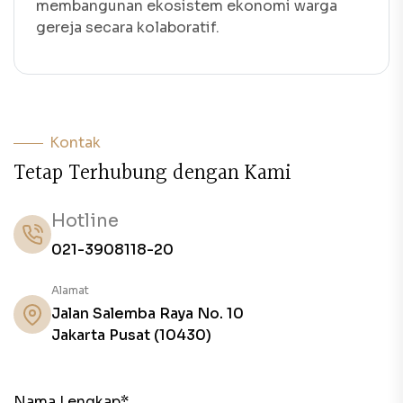
membangunan ekosistem ekonomi warga
gereja secara kolaboratif.
Kontak
T
e
t
a
p
T
e
r
h
u
b
u
n
g
d
e
n
g
a
n
K
a
m
i
Hotline
021-3908118-20
Alamat
Jalan Salemba Raya No. 10
Jakarta Pusat (10430)
Nama Lengkap*