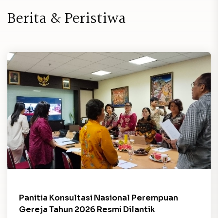
B
e
r
i
t
a
&
P
e
r
i
s
t
i
w
a
Panitia Konsultasi Nasional Perempuan
Gereja Tahun 2026 Resmi Dilantik