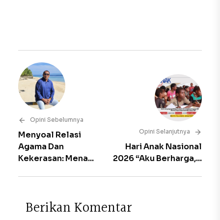
Opini Sebelumnya
Opini Selanjutnya
Menyoal Relasi
Agama Dan
Hari Anak Nasional
Kekerasan: Mena...
2026 “Aku Berharga,...
B
e
r
i
k
a
n
K
o
m
e
n
t
a
r