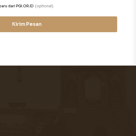
baru dari PGI.OR.ID
(optional)
Kirim Pesan