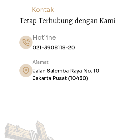
Kontak
T
e
t
a
p
T
e
r
h
u
b
u
n
g
d
e
n
g
a
n
K
a
m
i
Hotline
021-3908118-20
Alamat
Jalan Salemba Raya No. 10
Jakarta Pusat (10430)