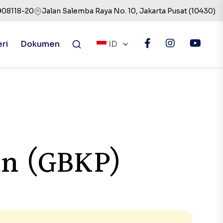
908118-20
Jalan Salemba Raya No. 10, Jakarta Pusat (10430)
eri
Dokumen
ID
an (GBKP)