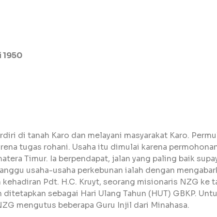
i 1950
iri di tanah Karo dan melayani masyarakat Karo. Permul
rena tugas rohani. Usaha itu dimulai karena permohonan
era Timur. Ia berpendapat, jalan yang paling baik supa
nggu usaha-usaha perkebunan ialah dengan mengabarka
ehadiran Pdt. H.C. Kruyt, seorang misionaris NZG ke ta
n ditetapkan sebagai Hari Ulang Tahun (HUT) GBKP. Unt
 NZG mengutus beberapa Guru Injil dari Minahasa.