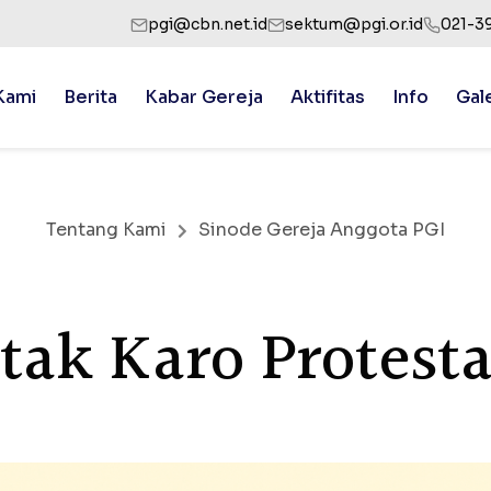
pgi@cbn.net.id
sektum@pgi.or.id
021-3
Kami
Berita
Kabar Gereja
Aktifitas
Info
Gal
Tentang Kami
Sinode Gereja Anggota PGI
atak Karo Protest