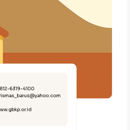
812-6319-4100
rismas_barus@yahoo.com
ww.gbkp.or.id