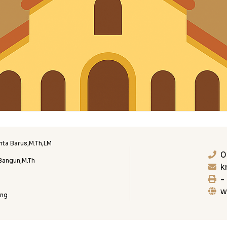
nta Barus,M.Th,LM
0
Bangun,M.Th
k
-
w
ing