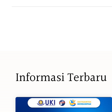
I
n
f
o
r
m
a
s
i
T
e
r
b
a
r
u