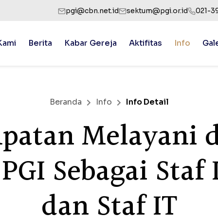
pgi@cbn.net.id
sektum@pgi.or.id
021-3
Kami
Berita
Kabar Gereja
Aktifitas
Info
Gal
Beranda
Info
Info Detail
patan Melayani d
PGI Sebagai Staf 
dan Staf IT