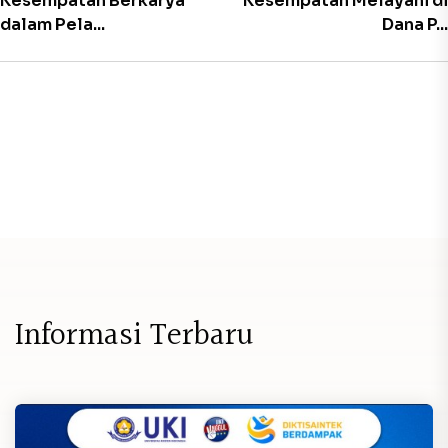
Kesempatan Berkarya
Kesempatan Melayani di
dalam Pela...
Dana P...
I
n
f
o
r
m
a
s
i
T
e
r
b
a
r
u