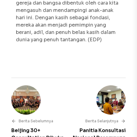
gereja dan bangsa dibentuk oleh cara kita
mengasuh dan mendampingi anak-anak
hari ini. Dengan kasih sebagai fondasi,
mereka akan menjadi pemimpin yang
berani, adil, dan penuh belas kasih dalam
dunia yang penuh tantangan. (EDP)
Berita Sebelumnya
Berita Selanjutnya
Beijing 30+
Panitia Konsultasi