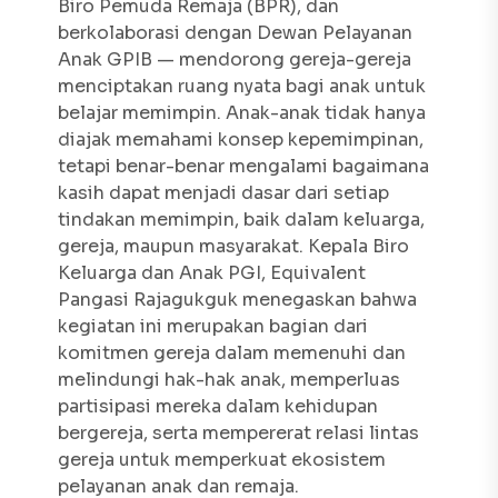
Biro Pemuda Remaja (BPR), dan
berkolaborasi dengan Dewan Pelayanan
Anak GPIB — mendorong gereja-gereja
menciptakan ruang nyata bagi anak untuk
belajar memimpin. Anak-anak tidak hanya
diajak memahami konsep kepemimpinan,
tetapi benar-benar mengalami bagaimana
kasih dapat menjadi dasar dari setiap
tindakan memimpin, baik dalam keluarga,
gereja, maupun masyarakat. Kepala Biro
Keluarga dan Anak PGI, Equivalent
Pangasi Rajagukguk menegaskan bahwa
kegiatan ini merupakan bagian dari
komitmen gereja dalam memenuhi dan
melindungi hak-hak anak, memperluas
partisipasi mereka dalam kehidupan
bergereja, serta mempererat relasi lintas
gereja untuk memperkuat ekosistem
pelayanan anak dan remaja.