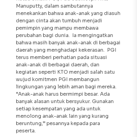
Manuputty, dalam sambutannya
menekankan bahwa anak-anak yang diasuh
dengan cinta akan tumbuh menjadi
pemimpin yang mampu membawa
perubahan bagi dunia. Ia mengingatkan
bahwa masih banyak anak-anak di berbagai
daerah yang menghadapi kekerasan. PGI
terus memberi perhatian pada situasi
anak-anak di berbagai daerah, dan
kegiatan seperti KTO menjadi salah satu
wujud komitmen PGI membangun
lingkungan yang lebih aman bagi mereka.
“Anak-anak harus bermimpi besar. Ada
banyak alasan untuk bersyukur. Gunakan
setiap kesempatan yang ada untuk
menolong anak-anak lain yang kurang
beruntung,” pesannya kepada para
peserta.