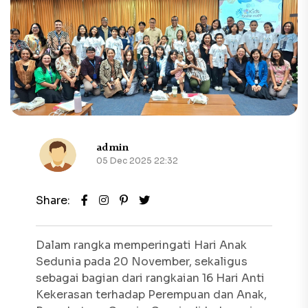
admin
05 Dec 2025 22:32
Share:
Dalam rangka memperingati Hari Anak
Sedunia pada 20 November, sekaligus
sebagai bagian dari rangkaian 16 Hari Anti
Kekerasan terhadap Perempuan dan Anak,