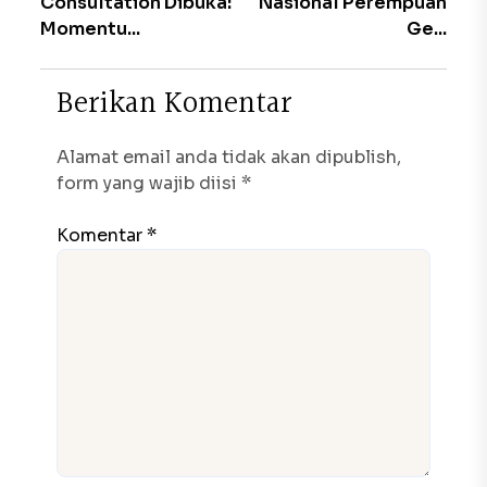
Consultation Dibuka:
Nasional Perempuan
Momentu...
Ge...
B
e
r
i
k
a
n
K
o
m
e
n
t
a
r
Alamat email anda tidak akan dipublish,
form yang wajib diisi *
Komentar *