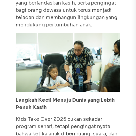
yang berlandaskan kasih, serta pengingat
bagi orang dewasa untuk terus menjadi
teladan dan membangun lingkungan yang
mendukung pertumbuhan anak.
Langkah Kecil Menuju Dunia yang Lebih
Penuh Kasih
Kids Take Over 2025 bukan sekadar
program sehari, tetapi pengingat nyata
bahwa ketika anak diberi ruang, suara, dan