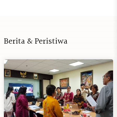
B
e
r
i
t
a
&
P
e
r
i
s
t
i
w
a