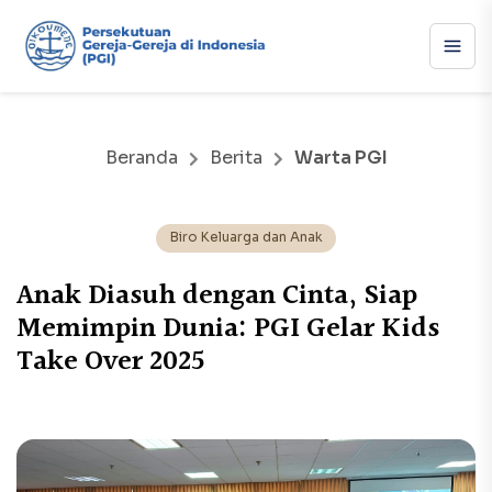
Beranda
Berita
Warta PGI
Biro Keluarga dan Anak
Anak Diasuh dengan Cinta, Siap
Memimpin Dunia: PGI Gelar Kids
Take Over 2025