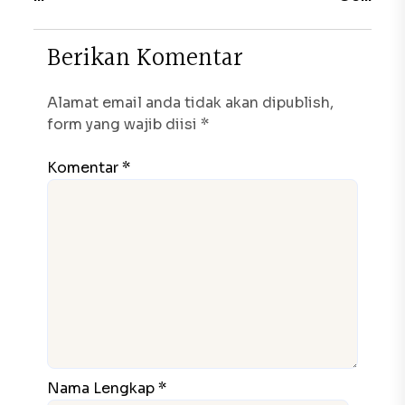
B
e
r
i
k
a
n
K
o
m
e
n
t
a
r
Alamat email anda tidak akan dipublish,
form yang wajib diisi *
Komentar *
Nama Lengkap *