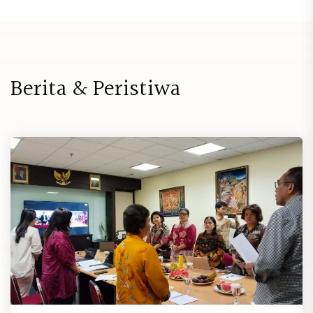
B
e
r
i
t
a
&
P
e
r
i
s
t
i
w
a