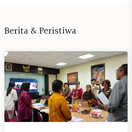
B
e
r
i
t
a
&
P
e
r
i
s
t
i
w
a