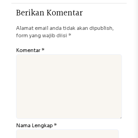
B
e
r
i
k
a
n
K
o
m
e
n
t
a
r
Alamat email anda tidak akan dipublish,
form yang wajib diisi *
Komentar *
Nama Lengkap *