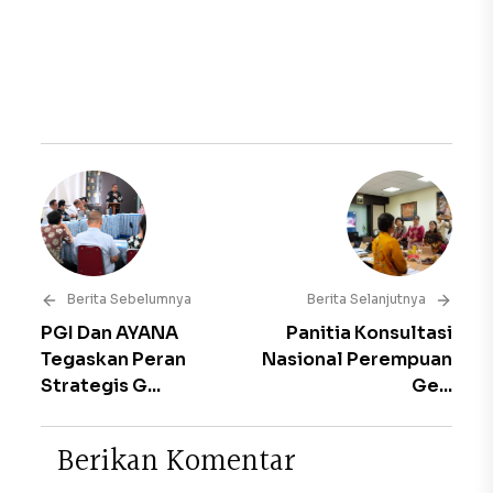
Berita Sebelumnya
Berita Selanjutnya
PGI Dan AYANA
Panitia Konsultasi
Tegaskan Peran
Nasional Perempuan
Strategis G...
Ge...
B
e
r
i
k
a
n
K
o
m
e
n
t
a
r