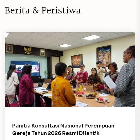
B
e
r
i
t
a
&
P
e
r
i
s
t
i
w
a
Panitia Konsultasi Nasional Perempuan
Gereja Tahun 2026 Resmi Dilantik