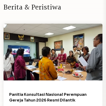
B
e
r
i
t
a
&
P
e
r
i
s
t
i
w
a
Panitia Konsultasi Nasional Perempuan
Gereja Tahun 2026 Resmi Dilantik