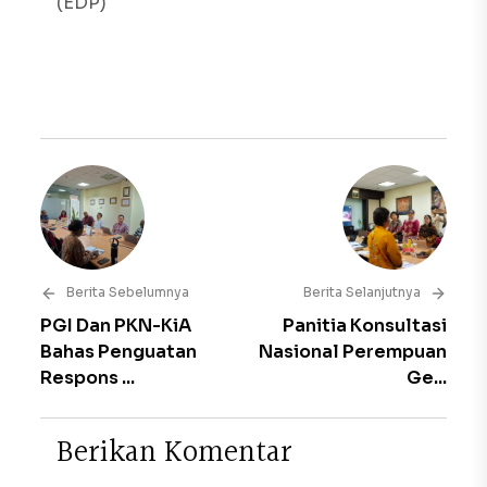
(EDP)
Berita Sebelumnya
Berita Selanjutnya
PGI Dan PKN-KiA
Panitia Konsultasi
Bahas Penguatan
Nasional Perempuan
Respons ...
Ge...
B
e
r
i
k
a
n
K
o
m
e
n
t
a
r