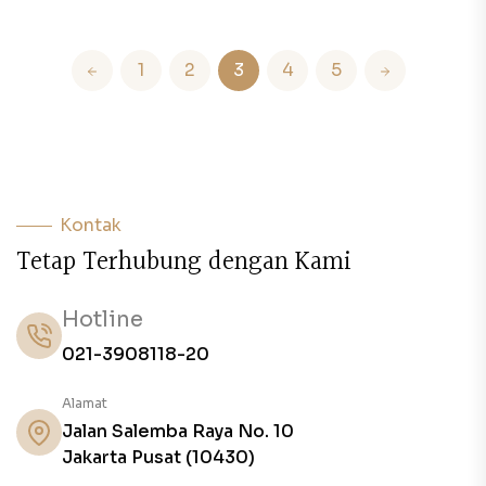
1
2
3
4
5
Kontak
T
e
t
a
p
T
e
r
h
u
b
u
n
g
d
e
n
g
a
n
K
a
m
i
Hotline
021-3908118-20
Alamat
Jalan Salemba Raya No. 10
Jakarta Pusat (10430)