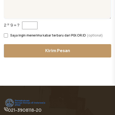
2 * 9 = ?
Saya ingin menerima kabar terbaru dari PGI.OR.ID
(optional)
Kirim Pesan
021-3908118-20