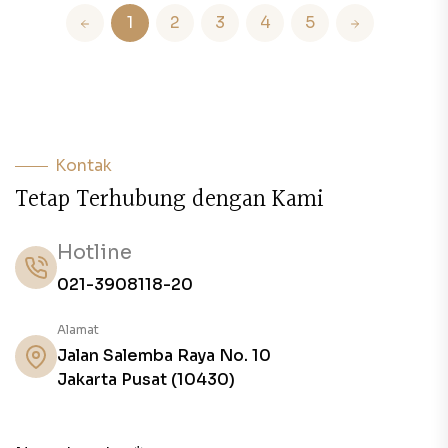
1
2
3
4
5
Kontak
T
e
t
a
p
T
e
r
h
u
b
u
n
g
d
e
n
g
a
n
K
a
m
i
Hotline
021-3908118-20
Alamat
Jalan Salemba Raya No. 10
Jakarta Pusat (10430)