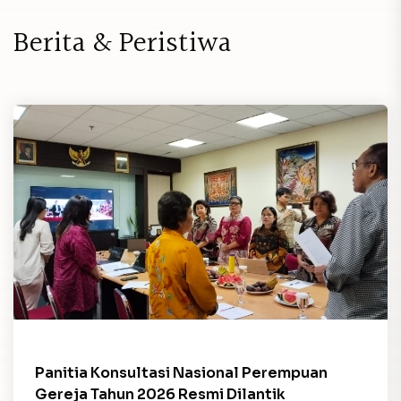
B
e
r
i
t
a
&
P
e
r
i
s
t
i
w
a
Panitia Konsultasi Nasional Perempuan
Gereja Tahun 2026 Resmi Dilantik