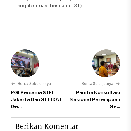
tengah situasi bencana. (ST)
Berita Sebelumnya
Berita Selanjutnya
PGI Bersama STFT
Panitia Konsultasi
Jakarta Dan STT IKAT
Nasional Perempuan
Ge...
Ge...
B
e
r
i
k
a
n
K
o
m
e
n
t
a
r