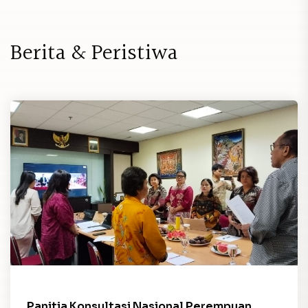
B
e
r
i
t
a
&
P
e
r
i
s
t
i
w
a
Panitia Konsultasi Nasional Perempuan