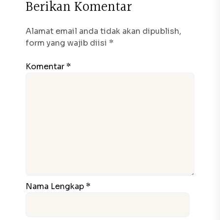
B
e
r
i
k
a
n
K
o
m
e
n
t
a
r
Alamat email anda tidak akan dipublish,
form yang wajib diisi *
Komentar *
Nama Lengkap *